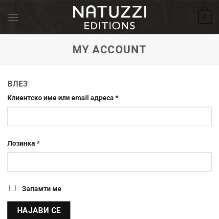
Skip
0
to
content
MY ACCOUNT
ВЛЕЗ
Задолжително
Клиентско име или email адреса
*
Задолжително
Лозинка
*
Запамти ме
НАЈАВИ СЕ