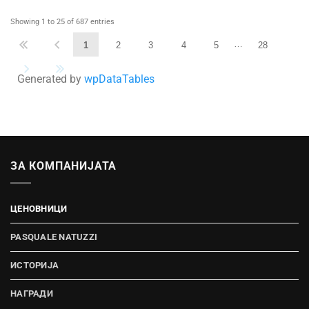
Showing 1 to 25 of 687 entries
…
1
2
3
4
5
28
Generated by
wpDataTables
ЗА КОМПАНИЈАТА
ЦЕНОВНИЦИ
PASQUALE NATUZZI
ИСТОРИЈА
НАГРАДИ