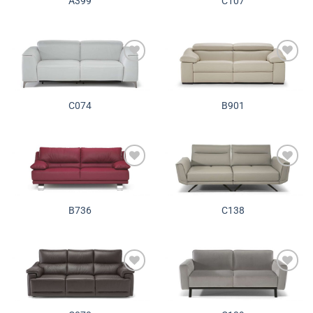
A399
C107
Додади во
Додади во
желботека
желботека
C074
B901
Додади во
Додади во
желботека
желботека
B736
C138
Додади во
Додади во
желботека
желботека