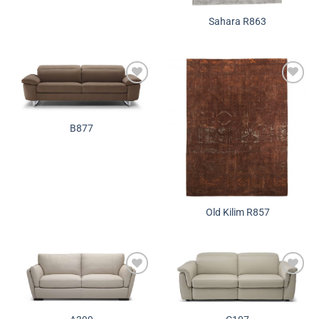
Sahara R863
Додади во
Додади во
желботека
желботека
B877
Old Kilim R857
Додади во
Додади во
желботека
желботека