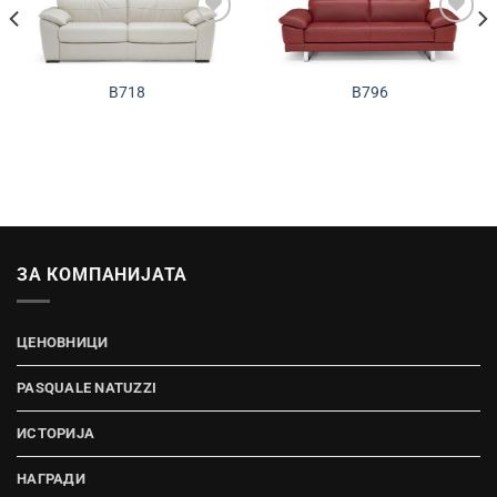
Додади во
Додади во
желботека
желботека
B718
B796
ЗА КОМПАНИЈАТА
ЦЕНОВНИЦИ
PASQUALE NATUZZI
ИСТОРИЈА
НАГРАДИ