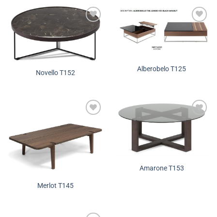
Додади во
Додади во
желботека
желботека
Alberobelo T125
Novello T152
Додади во
Додади во
желботека
желботека
Amarone T153
Merlot T145