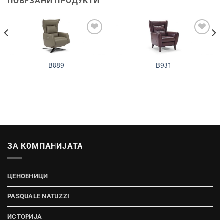
ПОВРЗАНИ ПРОДУКТИ
Додади во
Додади во
желботека
желботека
B889
B931
ЗА КОМПАНИЈАТА
ЦЕНОВНИЦИ
PASQUALE NATUZZI
ИСТОРИЈА