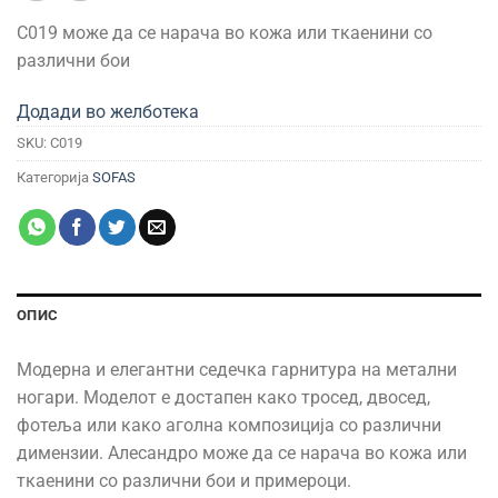
C019 може да се нарача во кожа или ткаенини со
различни бои
Додади во желботека
SKU:
C019
Категорија
SOFAS
ОПИС
Модерна и елегантни седечка гарнитура на метални
ногари. Моделот е достапен како тросед, двосед,
фотеља или како аголна композиција со различни
димензии. Алесандро може да се нарача во кожа или
ткаенини со различни бои и примероци.