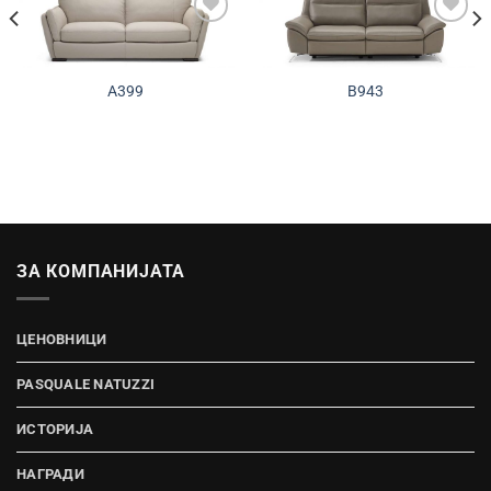
Додади во
Додади во
желботека
желботека
A399
B943
ЗА КОМПАНИЈАТА
ЦЕНОВНИЦИ
PASQUALE NATUZZI
ИСТОРИЈА
НАГРАДИ