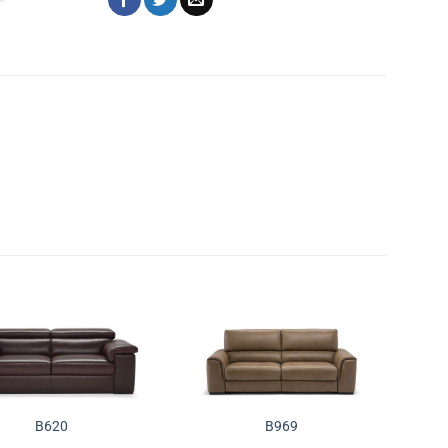
Додади во
Додади во
желботека
желботека
B620
B969