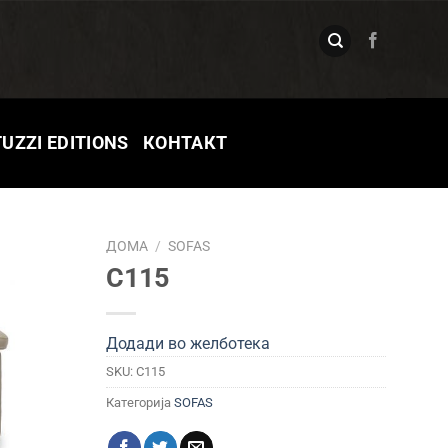
UZZI EDITIONS
КОНТАКТ
ДОМА
/
SOFAS
C115
одади во
елботека
Додади во желботека
SKU:
C115
Категорија
SOFAS