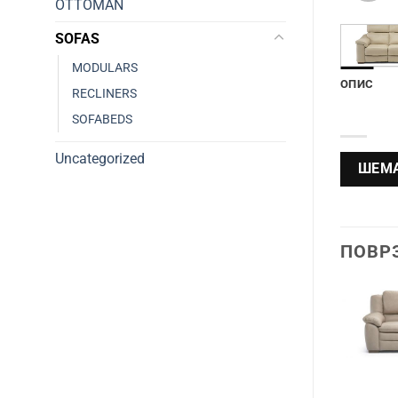
OTTOMAN
SOFAS
MODULARS
ОПИС
RECLINERS
SOFABEDS
Uncategorized
ШЕМА
ПОВР
Додади во
Додади во
желботека
желботека
B760
B977