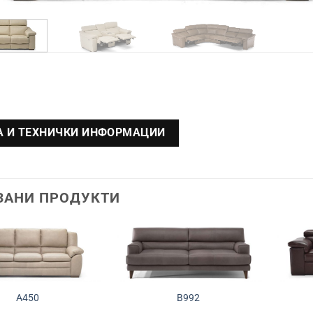
 И ТЕХНИЧКИ ИНФОРМАЦИИ
ЗАНИ ПРОДУКТИ
Додади во
Додади во
желботека
желботека
A450
B992