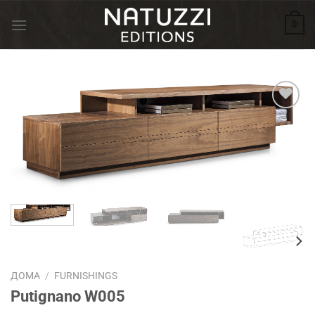
Skip
0
to
content
Додади во
желботека
ДОМА
/
FURNISHINGS
Putignano W005