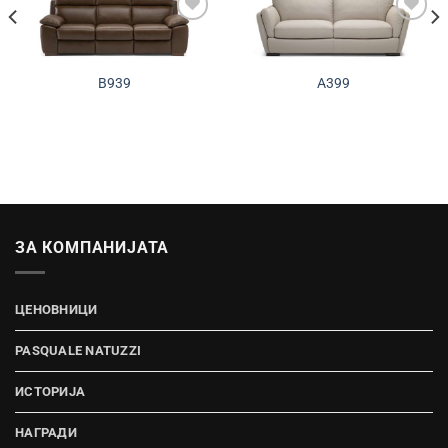
Додади во
Додади во
желботека
желботека
B939
A399
ЗА КОМПАНИЈАТА
ЦЕНОВНИЦИ
PASQUALE NATUZZI
ИСТОРИЈА
НАГРАДИ