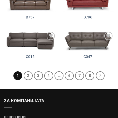
Додади во
Додади во
желботека
желботека
B757
B796
Додади во
Додади во
желботека
желботека
C015
C047
1
2
3
4
…
6
7
8
ЗА КОМПАНИЈАТА
ЦЕНОВНИЦИ