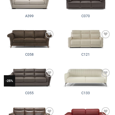
Додади во
Додади во
желботека
желботека
A399
C070
Додади во
Додади во
желботека
желботека
C058
C121
Додади во
Додади во
-25%
желботека
желботека
C055
C133