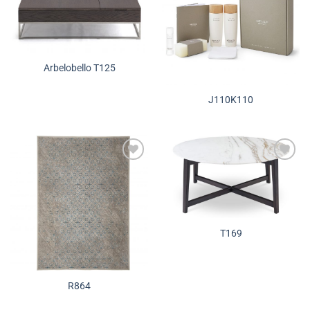
Додади во
Додади во
желботека
желботека
Arbelobello T125
J110K110
Додади во
Додади во
желботека
желботека
T169
R864