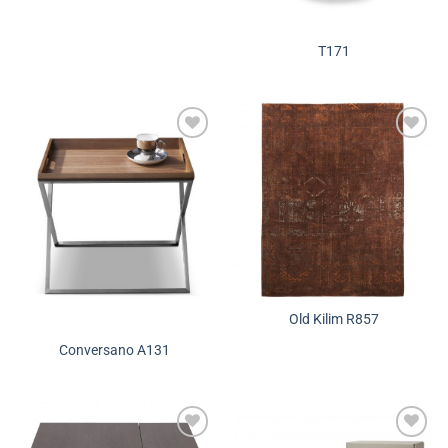
T171
Додади во
Додади во
желботека
желботека
Old Kilim R857
Conversano A131