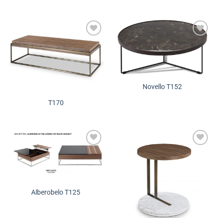
Додади во
Додади во
желботека
желботека
Novello T152
T170
Додади во
Додади во
желботека
желботека
Alberobelo T125