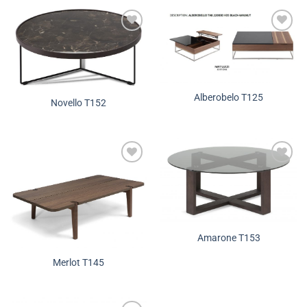
Додади во
Додади во
желботека
желботека
Alberobelo T125
Novello T152
Додади во
Додади во
желботека
желботека
Amarone T153
Merlot T145