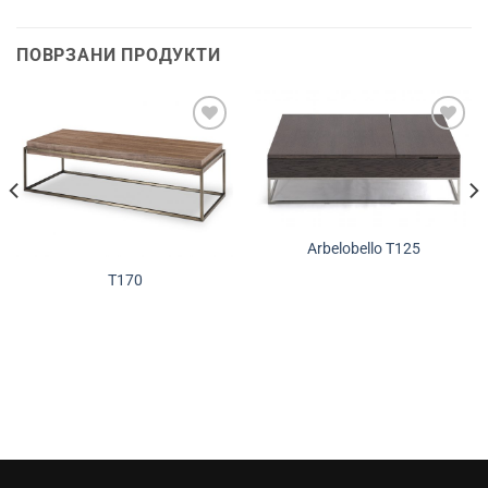
ПОВРЗАНИ ПРОДУКТИ
Додади во
Додади во
желботека
желботека
Arbelobello T125
T170