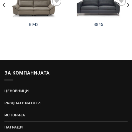
Додади во
Додади во
желботека
желботека
B943
B845
ЗА КОМПАНИЈАТА
ЦЕНОВНИЦИ
PASQUALE NATUZZI
ИСТОРИЈА
НАГРАДИ