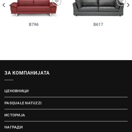
Додади во
Додади во
желботека
желботека
B796
B617
ЗА КОМПАНИЈАТА
ЦЕНОВНИЦИ
PASQUALE NATUZZI
ИСТОРИЈА
НАГРАДИ