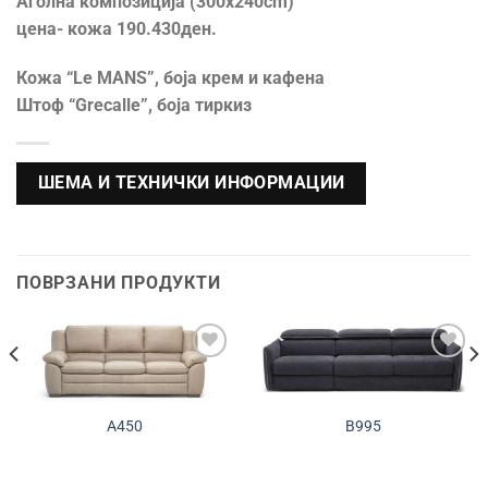
Аголна композиција (300х240cm)
цена- кожа 190.430ден.
Кожа “Le MANS”, боја крем и кафена
Штоф “Grecalle”, боја тиркиз
ШЕМА И ТЕХНИЧКИ ИНФОРМАЦИИ
ПОВРЗАНИ ПРОДУКТИ
Додади во
Додади во
желботека
желботека
A450
B995