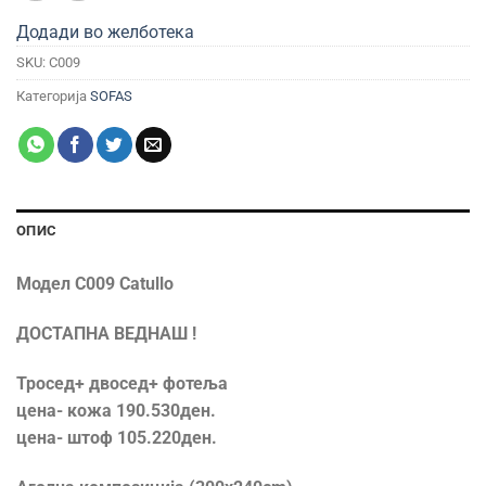
Додади во желботека
SKU:
C009
Категорија
SOFAS
ОПИС
Модел C009 Catullo
ДОСТАПНА ВЕДНАШ !
Тросед+ двосед+ фотеља
цена- кожа 190.530ден.
цена- штоф 105.220ден.