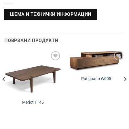
ШЕМА И ТЕХНИЧКИ ИНФОРМАЦИИ
ПОВРЗАНИ ПРОДУКТИ
Додади во
Додади во
желботека
желботека
Putignano W005
Merlot T145