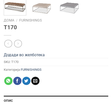
ДОМА
/
FURNISHINGS
T170
Додади во желботека
SKU:
T170
Категорија
FURNISHINGS
ОПИС